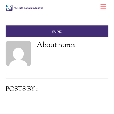
Skip
Me
to
content
nurex
About
nurex
POSTS BY :