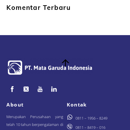
Komentar Terbaru
Back
To
Top
About
Kontak
Merupakan Perusahaan yang
0811 – 1956 – 8249
telah 10 tahun berpengalaman di
0811 – 8419 – 016