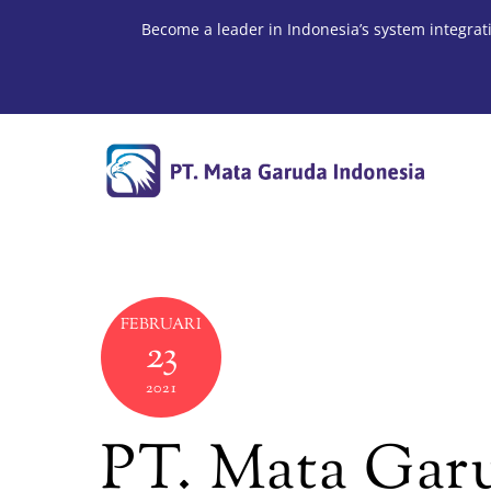
Skip
Become a leader in Indonesia’s system integrat
to
content
FEBRUARI
23
2021
PT. Mata Garu