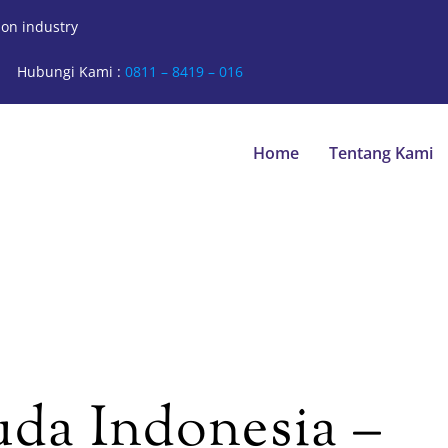
ion industry
Hubungi Kami :
0811 – 8419 – 016
Home
Tentang Kami
da Indonesia –