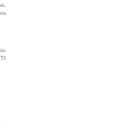
si.
ntu
pin
 TI