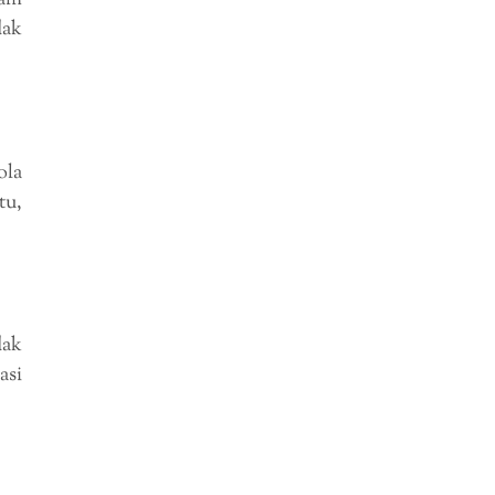
lam
dak
ola
tu,
dak
asi