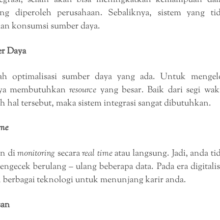
tegrasi, selain akan bisa meningkatkan kemampuan da
ng diperoleh perusahaan. Sebaliknya, sistem yang ti
dan konsumsi sumber daya.
r Daya
h optimalisasi sumber daya yang ada. Untuk mengel
unya membutuhkan
resource
yang besar. Baik dari segi wak
 hal tersebut, maka sistem integrasi sangat dibutuhkan.
ime
an di
monitoring
secara
real time
atau langsung. Jadi, anda ti
ngecek berulang – ulang beberapa data. Pada era digitalis
n berbagai teknologi untuk menunjang karir anda.
san