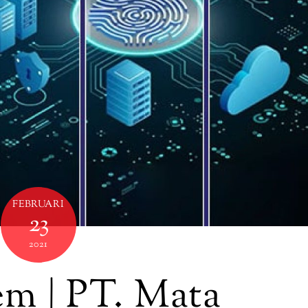
FEBRUARI
23
2021
em | PT. Mata