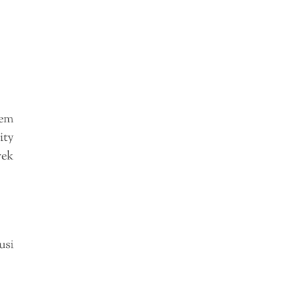
tem
ity
rek
usi