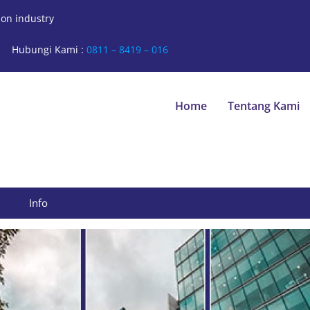
ion industry
Hubungi Kami :
0811 – 8419 – 016
Home
Tentang Kami
Info