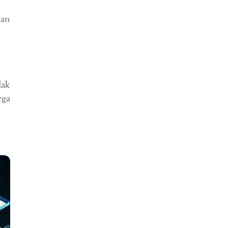
kan
dak
rga