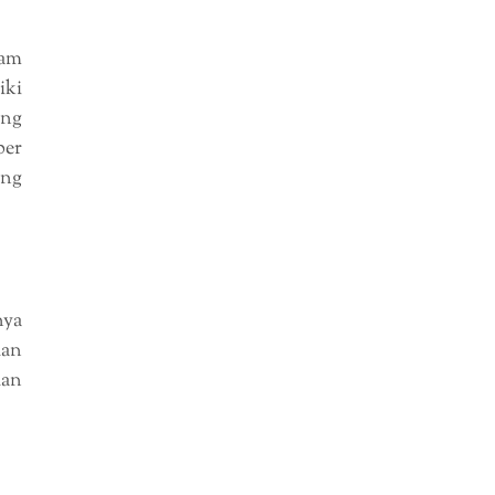
am
iki
ng
ber
ang
nya
dan
dan